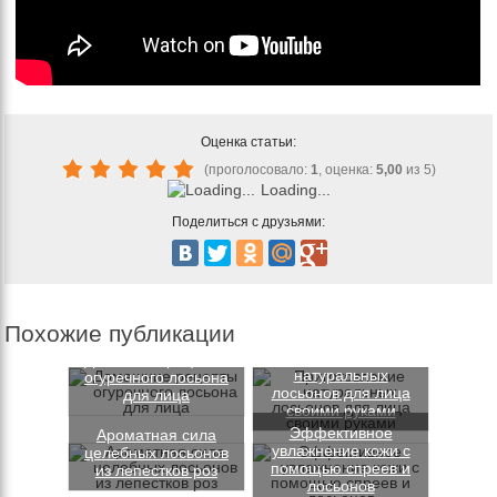
Оценка статьи:
(проголосовало:
1
, оценка:
5,00
из 5)
Loading...
Поделиться с друзьями:
Похожие публикации
Приготовление
Домашние рецепты
натуральных
огуречного лосьона
лосьонов для лица
для лица
своими руками
Эффективное
Ароматная сила
увлажнение кожи с
целебных лосьонов
помощью спреев и
из лепестков роз
лосьонов