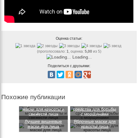
Оценка статьи:
(проголосовало:
1
, оценка:
5,00
из 5)
Loading...
Поделиться с друзьями:
Похожие публикации
Лучшие огуречные
Натуральные
маски для красоты и
средства для борьбы
свежести лица
с морщинами
Лучшие вишневые
Яблочные маски для
маски для лица
красоты лица