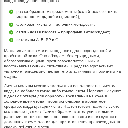
входят следующие вещества:
разнообразные микроэлементы (калий, железо, цинк,
марганец, медь, кобальт, магний);
фолиевая кислота – источник молодости;
салициловая кислота – природный антиоксидант;
витамины А, В, РР и С.
Маска из листьев малины подходит для поврежденной и
проблемной кожи. Она обладает бактерицидными,
обеззараживающими, противовоспалительными и
восстанавливающими свойствами. Средство эффективно
увлажняет эпидермис, делает его эластичным и приятным на
ощупь.
Листья малины можно измельчать и использовать в чистом
виде, не добавляя какие-либо компоненты. Нередко их сушат
и делают отвары для обработки воспалений на коже в
холодное время года, чтобы использовать ароматное
средство, когда кустарник спит. Настои готовят даже из сухих
малиновых цветков. Таким образом, в этом удивительном
растении нет ничего лишнего: все его части используются в
домашней косметологии для приготовления превосходных по
своему действию масок.