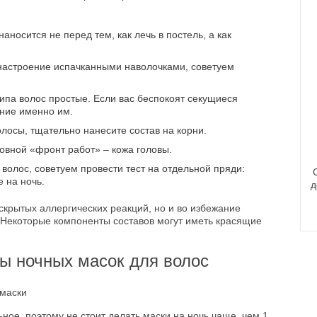
наносится не перед тем, как лечь в постель, а как
 настроение испачканными наволочками, советуем
ипа волос простые. Если вас беспокоят секущиеся
ание именно им.
лосы, тщательно нанесите состав на корни.
новной «фронт работ» – кожа головы.
волос, советуем провести тест на отдельной пряди:
е на ночь.
д
скрытых аллергических реакций, но и во избежание
. Некоторые компоненты составов могут иметь красящие
ы ночных масок для волос
ьное, поэтому не стоит делать маски на ночь чаще, чем 1