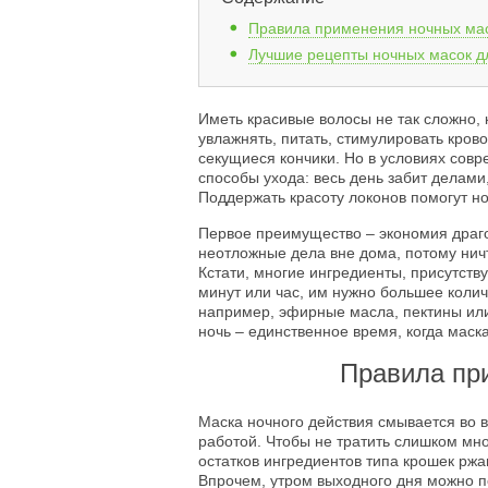
Правила применения ночных ма
Лучшие рецепты ночных масок д
Иметь красивые волосы не так сложно, 
увлажнять, питать, стимулировать кро
секущиеся кончики. Но в условиях сов
способы ухода: весь день забит делами
Поддержать красоту локонов помогут н
Первое преимущество – экономия драго
неотложные дела вне дома, потому нич
Кстати, многие ингредиенты, присутств
минут или час, им нужно большее колич
например, эфирные масла, пектины или
ночь – единственное время, когда мас
Правила пр
Маска ночного действия смывается во в
работой. Чтобы не тратить слишком мн
остатков ингредиентов типа крошек рж
Впрочем, утром выходного дня можно п