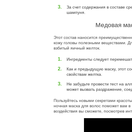
За счет содержания в составе ср
шампуня.
Медовая мас
Этот состав наносится преимущественн
кожу головы полезными веществами. Дл
взбитый яичный желток.
Ингредиенты следует перемешать
Как и предыдущую маску, этот 
свойствам желтка.
Не забудьте провести тест на ал
может вызвать раздражение, сое
Пользуйтесь новыми секретами красоты
ночная маска для волос поможет вам в
воздействия вы сможете, посмотрев ин