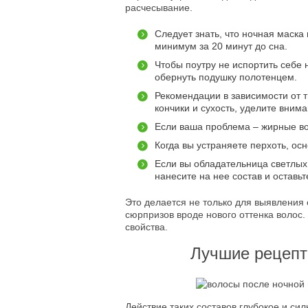
расчесывание.
Следует знать, что ночная маска 
минимум за 20 минут до сна.
Чтобы поутру не испортить себе
обернуть подушку полотенцем.
Рекомендации в зависимости от т
кончики и сухость, уделите вним
Если ваша проблема – жирные во
Когда вы устраняете перхоть, ос
Если вы обладательница светлых 
нанесите на нее состав и оставьт
Это делается не только для выявления 
сюрпризов вроде нового оттенка волос
свойства.
Лучшие рецепт
Действие таких составов глубокое и сил