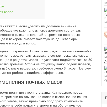
сок
ля волос
как кажется, если уделять им должное внимание:
вообращение кожи головы, своевременно состригать
ременного ритма тяжело найти время на некоторые
, да и вечером бывает зачастую не до шевелюры.
очные маски для волос.
ценного времени. Ночью у нас редко бывают какие-либо
то не помешает вам выдержать состав несколько часов.
ующие в рецептах масок, не успевают подействовать за 30
ество времени. Чтобы на структуру волос подействовали,
 дубильные вещества, требуется около 6 часов. Поэтому
ка может работать наиболее эффективно.
именения ночных масок
ремя принятия утреннего душа. Как правило, перед
ого времени на отмывание волос и вычесывание из них
аного хлеба, важно правильно подобрать компоненты.
озволить себе потратить время и на обстоятельное