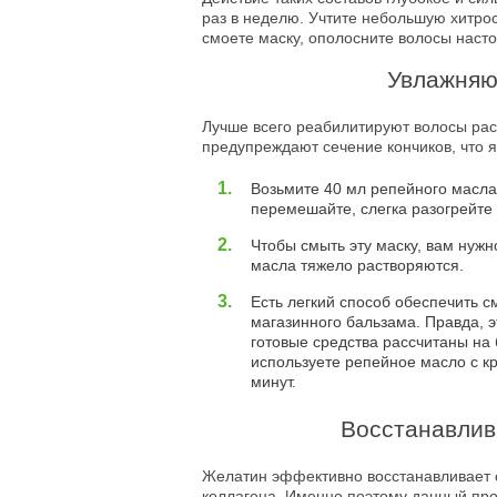
раз в неделю. Учтите небольшую хитрост
смоете маску, ополосните волосы насто
Увлажняю
Лучше всего реабилитируют волосы рас
предупреждают сечение кончиков, что 
Возьмите 40 мл репейного масла,
перемешайте, слегка разогрейте 
Чтобы смыть эту маску, вам нужн
масла тяжело растворяются.
Есть легкий способ обеспечить с
магазинного бальзама. Правда, э
готовые средства рассчитаны на
используете репейное масло с к
минут.
Восстанавлив
Желатин эффективно восстанавливает с
коллагена. Именно поэтому данный про