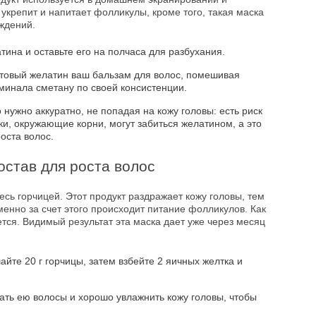
укрепит и напитает фолликулы, кроме того, такая маска
ждений.
тина и оставьте его на полчаса для разбухания.
товый желатин ваш бальзам для волос, помешивая
оминала сметану по своей консистенции.
нужно аккуратно, не попадая на кожу головы: есть риск
ки, окружающие корни, могут забиться желатином, а это
оста волос.
остав для роста волос
есь горчицей. Этот продукт раздражает кожу головы, тем
нно за счет этого происходит питание фолликулов. Как
ется. Видимый результат эта маска дает уже через месяц
йте 20 г горчицы, затем взбейте 2 яичных желтка и
ать ею волосы и хорошо увлажнить кожу головы, чтобы