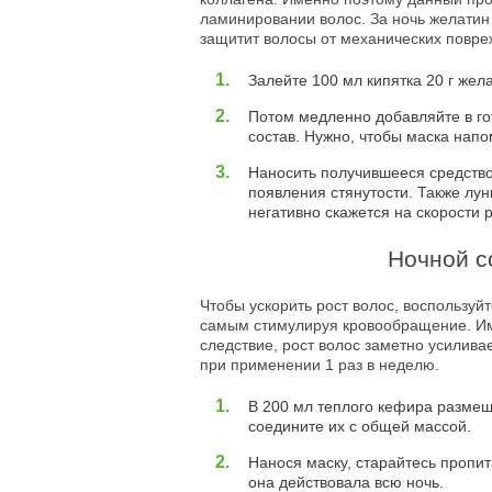
ламинировании волос. За ночь желатин 
защитит волосы от механических повре
Залейте 100 мл кипятка 20 г жела
Потом медленно добавляйте в го
состав. Нужно, чтобы маска нап
Наносить получившееся средство 
появления стянутости. Также лун
негативно скажется на скорости р
Ночной с
Чтобы ускорить рост волос, воспользуйт
самым стимулируя кровообращение. Име
следствие, рост волос заметно усилива
при применении 1 раз в неделю.
В 200 мл теплого кефира размеша
соедините их с общей массой.
Нанося маску, старайтесь пропит
она действовала всю ночь.