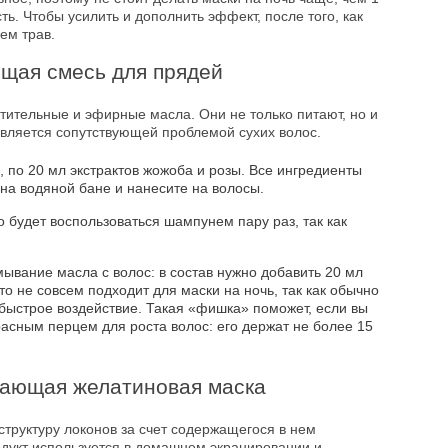
ь. Чтобы усилить и дополнить эффект, после того, как
ем трав.
щая смесь для прядей
тительные и эфирные масла. Они не только питают, но и
является сопутствующей проблемой сухих волос.
 по 20 мл экстрактов жожоба и розы. Все ингредиенты
на водяной бане и нанесите на волосы.
о будет воспользоваться шампунем пару раз, так как
мывание масла с волос: в состав нужно добавить 20 мл
то не совсем подходит для маски на ночь, так как обычно
 быстрое воздействие. Такая «фишка» поможет, если вы
расным перцем для роста волос: его держат не более 15
ающая желатиновая маска
труктуру локонов за счет содержащегося в нем
дукт используется в домашнем экранировании и