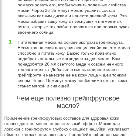
помассировать его, чтобы усилить полезные свойства
маски. Через 25-35 минут можно удалить состав
влажным ватным диском и нанести дневной крем. Эта
маска избавит вашу кожу от веснушек и пигментных
пятен, которые так любят появляться при первых лучах
весеннего солнца.
Питательная маска на основе экстракта грейпфрута.
Несмотря на свои подсушивающие свойства, это масло
способно и питать кожу. Важно только правильно
подобрать остальные ингредиенты для маски. Вам
понадобятся 20 мл светлого меда и совсем немного
теплого молока. Добавьте в смесь эфирное масло
грейпфрута и нанесите ее на кожу лица и шеи тонким
слоем. Через 15 минут маску необходимо смыть: кожа
станет мягкой и сияющей.
Чем еще полезно грейпфрутовое
масло?
Применение грейпфрутовых составов для здоровья кожи
головы дает не менее поразительный эффект. Маски для
локонов с грейпфрутом глубоко очищают чешуйки, усиливают
обмен в клетках, придают силу. Попробуйте эфирное масло