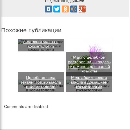
Поделиться с друзьями:
Похожие публикации
Область применения
пихтового масла в
косметологии
Масло целебной
расторопши – кладезь
витаминов для вашей
красоты
Целебная сила
Роль абрикосового
эвкалиптового масла
масла в домашней
в косметологии
косметологии
Comments are disabled