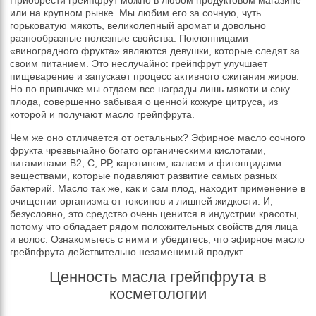
или на крупном рынке. Мы любим его за сочную, чуть
горьковатую мякоть, великолепный аромат и довольно
разнообразные полезные свойства. Поклонницами
«виноградного фрукта» являются девушки, которые следят за
своим питанием. Это неслучайно: грейпфрут улучшает
пищеварение и запускает процесс активного сжигания жиров.
Но по привычке мы отдаем все награды лишь мякоти и соку
плода, совершенно забывая о ценной кожуре цитруса, из
которой и получают масло грейпфрута.
Чем же оно отличается от остальных? Эфирное масло сочного
фрукта чрезвычайно богато органическими кислотами,
витаминами В2, С, РР, каротином, калием и фитонцидами –
веществами, которые подавляют развитие самых разных
бактерий. Масло так же, как и сам плод, находит применение в
очищении организма от токсинов и лишней жидкости. И,
безусловно, это средство очень ценится в индустрии красоты,
потому что обладает рядом положительных свойств для лица
и волос. Ознакомьтесь с ними и убедитесь, что эфирное масло
грейпфрута действительно незаменимый продукт.
Ценность масла грейпфрута в
косметологии