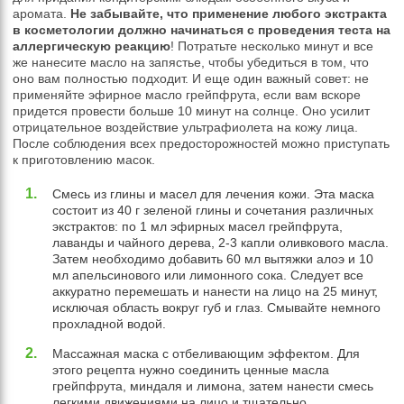
аромата.
Не забывайте, что применение любого экстракта
в косметологии должно начинаться с проведения теста на
аллергическую реакцию
! Потратьте несколько минут и все
же нанесите масло на запястье, чтобы убедиться в том, что
оно вам полностью подходит. И еще один важный совет: не
применяйте эфирное масло грейпфрута, если вам вскоре
придется провести больше 10 минут на солнце. Оно усилит
отрицательное воздействие ультрафиолета на кожу лица.
После соблюдения всех предосторожностей можно приступать
к приготовлению масок.
Смесь из глины и масел для лечения кожи. Эта маска
состоит из 40 г зеленой глины и сочетания различных
экстрактов: по 1 мл эфирных масел грейпфрута,
лаванды и чайного дерева, 2-3 капли оливкового масла.
Затем необходимо добавить 60 мл вытяжки алоэ и 10
мл апельсинового или лимонного сока. Следует все
аккуратно перемешать и нанести на лицо на 25 минут,
исключая область вокруг губ и глаз. Смывайте немного
прохладной водой.
Массажная маска с отбеливающим эффектом. Для
этого рецепта нужно соединить ценные масла
грейпфрута, миндаля и лимона, затем нанести смесь
легкими движениями на лицо и тщательно