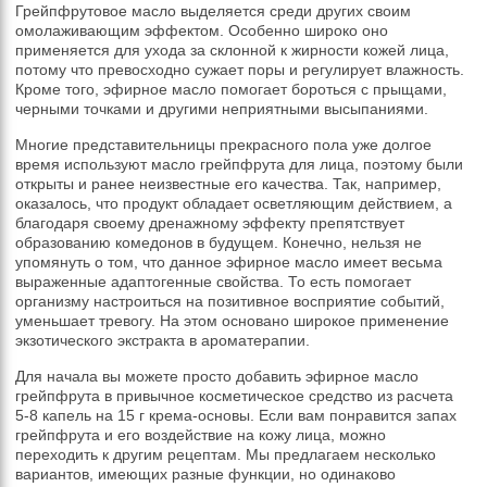
Грейпфрутовое масло выделяется среди других своим
омолаживающим эффектом. Особенно широко оно
применяется для ухода за склонной к жирности кожей лица,
потому что превосходно сужает поры и регулирует влажность.
Кроме того, эфирное масло помогает бороться с прыщами,
черными точками и другими неприятными высыпаниями.
Многие представительницы прекрасного пола уже долгое
время используют масло грейпфрута для лица, поэтому были
открыты и ранее неизвестные его качества. Так, например,
оказалось, что продукт обладает осветляющим действием, а
благодаря своему дренажному эффекту препятствует
образованию комедонов в будущем. Конечно, нельзя не
упомянуть о том, что данное эфирное масло имеет весьма
выраженные адаптогенные свойства. То есть помогает
организму настроиться на позитивное восприятие событий,
уменьшает тревогу. На этом основано широкое применение
экзотического экстракта в ароматерапии.
Для начала вы можете просто добавить эфирное масло
грейпфрута в привычное косметическое средство из расчета
5-8 капель на 15 г крема-основы. Если вам понравится запах
грейпфрута и его воздействие на кожу лица, можно
переходить к другим рецептам. Мы предлагаем несколько
вариантов, имеющих разные функции, но одинаково