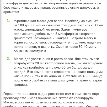
грейпфрута для волос, и вы непременно оцените результат –
блестящие и здоровые пряди, овеянные легким цитрусовым
ароматом.
Укрепляющая маска для волос. Необходимо смешать
от 100 до 300 мл не слишком холодного кефира с 30 мл
масла виноградной косточки. Затем нужно все
перемешать, добавить по 5 мл эфирных экстрактов
грейпфрута, розмарина и шалфея. Вотрите маску в
корни волос, остаток распределите по длине, наденьте
полиэтиленовую шапочку. Смойте через 30-40 минут
обычным шампунем.
Маска для увлажнения и роста волос. Для этой смеси
потребуются 20 мл касторового масла, 5-7 мл эфирного
эликсира грейпфрута и около 30 мл бальзама для
прядей. Все компоненты смешайте, нанесите пальцами
как на корни, так и на кончики. Оставьте на 45-60 минут,
после чего смойте сначала шампунем, а затем отваром
крапивы.
Героиня интересного видео расскажет вам о том, какие еще
преимущества имеет применение экстракта грейпфрута.
Маски, в составе которых есть это эфирное масло,
необязательно наносить именно на чистые волосы. Однако