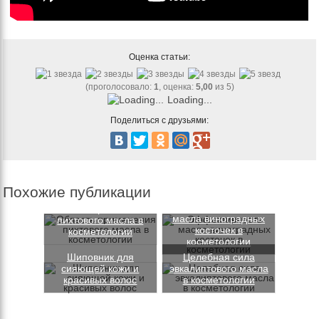
Оценка статьи:
(проголосовало:
1
, оценка:
5,00
из 5)
Loading...
Поделиться с друзьями:
Похожие публикации
Эффективность
Область применения
масла виноградных
пихтового масла в
косточек в
косметологии
косметологии
Шиповник для
Целебная сила
сияющей кожи и
эвкалиптового масла
красивых волос
в косметологии