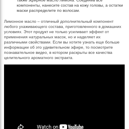
компоненты, нанесите состав на кожу головы, а остатки
маски распределите по волосам.
Лимонное масло – отличный дополнительный компонент
любого ухаживающего состава, приготовленного в домашних
условиях. Этот продукт не только усиливает эффект от
применения натуральных масок, но и наделяет их
различными свойствами. Если вы хотите узнать еще больше
информации об это удивительном эфире, то посмотрите
познавательное видео, в котором раскрыты все качества
целительного ароматного экстракта.