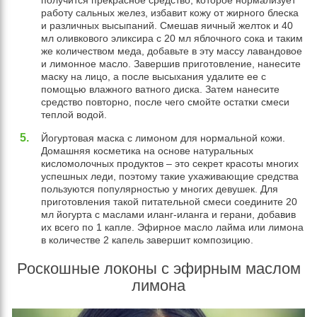
получится прекрасное средство, которое нормализует
работу сальных желез, избавит кожу от жирного блеска
и различных высыпаний. Смешав яичный желток и 40
мл оливкового эликсира с 20 мл яблочного сока и таким
же количеством меда, добавьте в эту массу лавандовое
и лимонное масло. Завершив приготовление, нанесите
маску на лицо, а после высыхания удалите ее с
помощью влажного ватного диска. Затем нанесите
средство повторно, после чего смойте остатки смеси
теплой водой.
Йогуртовая маска с лимоном для нормальной кожи.
Домашняя косметика на основе натуральных
кисломолочных продуктов – это секрет красоты многих
успешных леди, поэтому такие ухаживающие средства
пользуются популярностью у многих девушек. Для
приготовления такой питательной смеси соедините 20
мл йогурта с маслами иланг-иланга и герани, добавив
их всего по 1 капле. Эфирное масло лайма или лимона
в количестве 2 капель завершит композицию.
Роскошные локоны с эфирным маслом
лимона