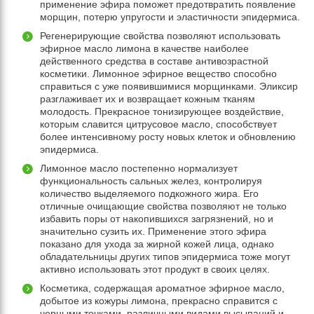
применение эфира поможет предотвратить появление
морщин, потерю упругости и эластичности эпидермиса.
Регенерирующие свойства позволяют использовать
эфирное масло лимона в качестве наиболее
действенного средства в составе антивозрастной
косметики. Лимонное эфирное вещество способно
справиться с уже появившимися морщинками. Эликсир
разглаживает их и возвращает кожным тканям
молодость. Прекрасное тонизирующее воздействие,
которым славится цитрусовое масло, способствует
более интенсивному росту новых клеток и обновлению
эпидермиса.
Лимонное масло постепенно нормализует
функциональность сальных желез, контролируя
количество выделяемого подкожного жира. Его
отличные очищающие свойства позволяют не только
избавить поры от накопившихся загрязнений, но и
значительно сузить их. Применение этого эфира
показано для ухода за жирной кожей лица, однако
обладательницы других типов эпидермиса тоже могут
активно использовать этот продукт в своих целях.
Косметика, содержащая ароматное эфирное масло,
добытое из кожуры лимона, прекрасно справится с
черными точками, различными видами высыпаний и