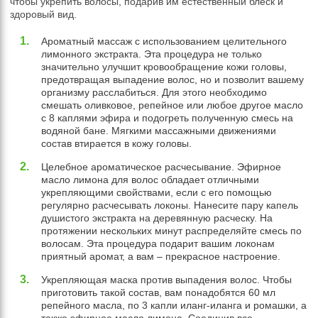
чтобы укрепить волосы, подарив им естественный блеск и
здоровый вид.
Ароматный массаж с использованием целительного
лимонного экстракта. Эта процедура не только
значительно улучшит кровообращение кожи головы,
предотвращая выпадение волос, но и позволит вашему
организму расслабиться. Для этого необходимо
смешать оливковое, репейное или любое другое масло
с 8 каплями эфира и подогреть полученную смесь на
водяной бане. Мягкими массажными движениями
состав втирается в кожу головы.
Целебное ароматическое расчесывание. Эфирное
масло лимона для волос обладает отличными
укрепляющими свойствами, если с его помощью
регулярно расчесывать локоны. Нанесите пару капель
душистого экстракта на деревянную расческу. На
протяжении нескольких минут распределяйте смесь по
волосам. Эта процедура подарит вашим локонам
приятный аромат, а вам – прекрасное настроение.
Укрепляющая маска против выпадения волос. Чтобы
приготовить такой состав, вам понадобятся 60 мл
репейного масла, по 3 капли иланг-иланга и ромашки, а
также эфирное масло лимона. Соединив все