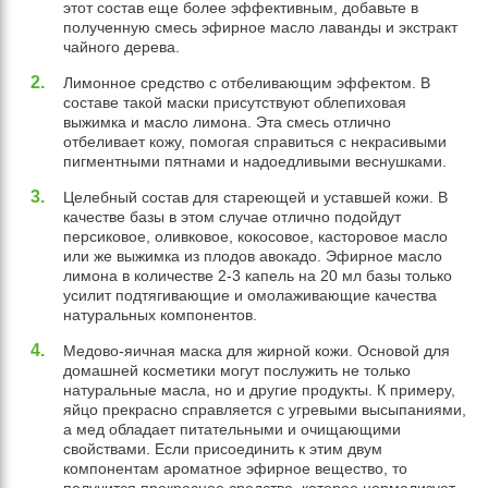
этот состав еще более эффективным, добавьте в
полученную смесь эфирное масло лаванды и экстракт
чайного дерева.
Лимонное средство с отбеливающим эффектом. В
составе такой маски присутствуют облепиховая
выжимка и масло лимона. Эта смесь отлично
отбеливает кожу, помогая справиться с некрасивыми
пигментными пятнами и надоедливыми веснушками.
Целебный состав для стареющей и уставшей кожи. В
качестве базы в этом случае отлично подойдут
персиковое, оливковое, кокосовое, касторовое масло
или же выжимка из плодов авокадо. Эфирное масло
лимона в количестве 2-3 капель на 20 мл базы только
усилит подтягивающие и омолаживающие качества
натуральных компонентов.
Медово-яичная маска для жирной кожи. Основой для
домашней косметики могут послужить не только
натуральные масла, но и другие продукты. К примеру,
яйцо прекрасно справляется с угревыми высыпаниями,
а мед обладает питательными и очищающими
свойствами. Если присоединить к этим двум
компонентам ароматное эфирное вещество, то