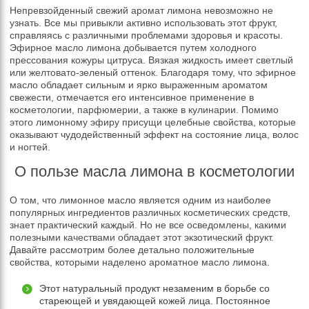
Непревзойденный свежий аромат лимона невозможно не
узнать. Все мы привыкли активно использовать этот фрукт,
справляясь с различными проблемами здоровья и красоты.
Эфирное масло лимона добывается путем холодного
прессования кожуры цитруса. Вязкая жидкость имеет светлый
или желтовато-зеленый оттенок. Благодаря тому, что эфирное
масло обладает сильным и ярко выраженным ароматом
свежести, отмечается его интенсивное применение в
косметологии, парфюмерии, а также в кулинарии. Помимо
этого лимонному эфиру присущи целебные свойства, которые
оказывают чудодейственный эффект на состояние лица, волос
и ногтей.
О пользе масла лимона в косметологии
О том, что лимонное масло является одним из наиболее
популярных ингредиентов различных косметических средств,
знает практический каждый. Но не все осведомлены, какими
полезными качествами обладает этот экзотический фрукт.
Давайте рассмотрим более детально положительные
свойства, которыми наделено ароматное масло лимона.
Этот натуральный продукт незаменим в борьбе со
стареющей и увядающей кожей лица. Постоянное