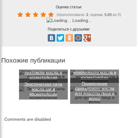
Оценка статьи:
(проголосовало:
2
, оценка:
5,00
из 5)
Loading...
Поделиться с друзьями:
Похожие публикации
Область применения
Применение
пихтового масла в
конопляного масла в
косметологии
косметологии
Применение
Экзотическая сила
сандалового масла
масла ши в
для красоты лица и
косметологии
волос
Comments are disabled