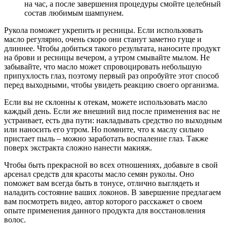
на час, а после завершения процедуры смойте целебный
состав любимым шампунем.
Рукола поможет укрепить и ресницы. Если использовать
масло регулярно, очень скоро они станут заметно гуще и
длиннее. Чтобы добиться такого результата, наносите продукт
на брови и ресницы вечером, а утром смывайте мылом. Не
забывайте, что масло может спровоцировать небольшую
припухлость глаз, поэтому первый раз опробуйте этот способ
перед выходными, чтобы увидеть реакцию своего организма.
Если вы не склонны к отекам, можете использовать масло
каждый день. Если же внешний вид после применения вас не
устраивает, есть два пути: накладывать средство по выходным
или наносить его утром. Но помните, что к маслу сильно
пристает пыль – можно заработать воспаление глаз. Также
поверх экстракта сложно нанести макияж.
Чтобы быть прекрасной во всех отношениях, добавьте в свой
арсенал средств для красоты масло семян руколы. Оно
поможет вам всегда быть в тонусе, отлично выглядеть и
наладить состояние ваших локонов. В завершение предлагаем
вам посмотреть видео, автор которого расскажет о своем
опыте применения данного продукта для восстановления
волос.