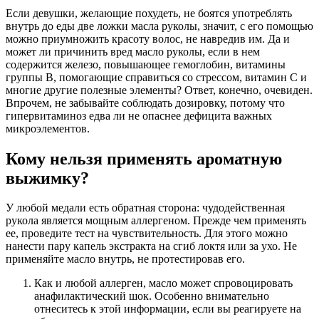
Если девушки, желающие похудеть, не боятся употреблять
внутрь до еды две ложки масла руколы, значит, с его помощью
можно приумножить красоту волос, не навредив им. Да и
может ли причинить вред масло руколы, если в нем
содержится железо, повышающее гемоглобин, витамины
группы В, помогающие справиться со стрессом, витамин С и
многие другие полезные элементы? Ответ, конечно, очевиден.
Впрочем, не забывайте соблюдать дозировку, потому что
гипервитаминоз едва ли не опаснее дефицита важных
микроэлементов.
Кому нельзя применять ароматную
выжимку?
У любой медали есть обратная сторона: чудодейственная
рукола является мощным аллергеном. Прежде чем применять
ее, проведите тест на чувствительность. Для этого можно
нанести пару капель экстракта на сгиб локтя или за ухо. Не
применяйте масло внутрь, не протестировав его.
Как и любой аллерген, масло может спровоцировать
анафилактический шок. Особенно внимательно
отнеситесь к этой информации, если вы реагируете на