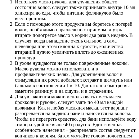
Используя масло руколы для улучшения общего
состояния волос, следует также принимать внутрь 10 мл
эликсира до еды, чтобы питание фолликулов было
всесторонним.
Если с помощью этого продукта вы боретесь с потерей
волос, необходимо параллельно с приемом внутрь
втирать подогретое масло в корни два раза в неделю. В
случаях, когда выпадение очень сильное, а сама
шевелюра при этом склонна к сухости, количество
втираний нужно увеличить вплоть до ежедневных
процедур.
В уходе нуждаются не только поврежденные локоны.
Масло руколы можно использовать и в
профилактических целях. Для укрепления волос и
стимуляции их роста добавьте экстракт в шампунь или
бальзам в соотношении 1 к 10. Достаточно быстро вы
заметите разницу: и на ощупь, и в отражении.
Для увлажнения можно использовать смесь масел
брокколи и руколы, следует взять по 40 мл каждой
выжимки. Как и любая масляная маска, этот вариант
разогревается на водяной бане и наносится на волосы.
Чтобы не перегреть средство, для бани используйте воду
температурой не выше 40 градусов. Единственная
особенность нанесения – распределять состав следует от
кончиков к корням. Затем укутайте голову полотенцем