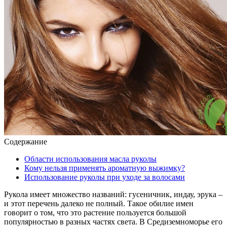
Содержание
Области использования масла руколы
Кому нельзя применять ароматную выжимку?
Использование руколы при уходе за волосами
Рукола имеет множество названий: гусеничник, индау, эрука –
и этот перечень далеко не полный. Такое обилие имен
говорит о том, что это растение пользуется большой
популярностью в разных частях света. В Средиземноморье его