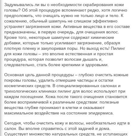
Задумывались ли вы о необходимости скрабирования кожи
головы? Об этой процедуре вспоминают редко, хотя логично
предположить, что очищать нужно не только лицо и тело. К
сожалению, обычный шампунь не слишком эффективно
устраняет загрязнения кожи. Активные вещества в его составе
предназначены, в первую очередь, для очищения волос.
Кроме того, некоторые шампуни содержат химические
добавки, которые только усиливают загрязнение, образуя
плотную пленку и закупоривая поры. Но выход есть! Пилинг
для кожи головы – это вполне естественная и простая
процедура, которая позволит волосам дышать и,
следовательно, стать более крепкими и здоровыми.
Основная цель данной процедуры – глубоко очистить кожные
покровы головы, удалить отмершие частицы и остатки
косметических средств. В специализированных салонах и
трихологических клиниках пилинг для волос используют при
каждом посещении. Кожа после такого очищения становится
более восприимчивой к различным средствам: полезные
вещества глубже проникают в клетки и оказывают
максимальное воздействие на состояние эпидермиса.
Сегодня, чтобы очистить кожу и волосы, необязательно идти в
салон. Вы вполне справитесь с этой задачей и дома.
Существует множество натуральных средств, не уступающих