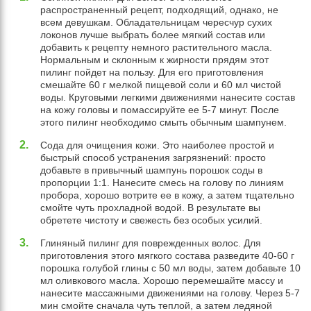
распространенный рецепт, подходящий, однако, не
всем девушкам. Обладательницам чересчур сухих
локонов лучше выбрать более мягкий состав или
добавить к рецепту немного растительного масла.
Нормальным и склонным к жирности прядям этот
пилинг пойдет на пользу. Для его приготовления
смешайте 60 г мелкой пищевой соли и 60 мл чистой
воды. Круговыми легкими движениями нанесите состав
на кожу головы и помассируйте ее 5-7 минут. После
этого пилинг необходимо смыть обычным шампунем.
Сода для очищения кожи. Это наиболее простой и
быстрый способ устранения загрязнений: просто
добавьте в привычный шампунь порошок соды в
пропорции 1:1. Нанесите смесь на голову по линиям
пробора, хорошо вотрите ее в кожу, а затем тщательно
смойте чуть прохладной водой. В результате вы
обретете чистоту и свежесть без особых усилий.
Глиняный пилинг для поврежденных волос. Для
приготовления этого мягкого состава разведите 40-60 г
порошка голубой глины с 50 мл воды, затем добавьте 10
мл оливкового масла. Хорошо перемешайте массу и
нанесите массажными движениями на голову. Через 5-7
мин смойте сначала чуть теплой, а затем ледяной