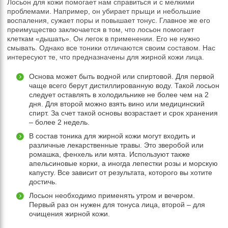
Лосьон для кожи помогает нам справиться и с мелкими
проблемами. Например, он убирает прыщи и небольшие
воспаления, сужает поры и повышает тонус. Главное же его
преимущество заключается в том, что лосьон помогает
клеткам «дышать». Он легок в применении. Его не нужно
смывать. Однако все тоники отличаются своим составом. Нас
интересуют те, что предназначены для жирной кожи лица.
Основа может быть водной или спиртовой. Для первой
чаще всего берут дистиллированную воду. Такой лосьон
следует оставлять в холодильнике не более чем на 2
дня. Для второй можно взять вино или медицинский
спирт. За счет такой основы возрастает и срок хранения
– более 2 недель.
В состав тоника для жирной кожи могут входить и
различные лекарственные травы. Это зверобой или
ромашка, фенхель или мята. Используют также
апельсиновые корки, а иногда лепестки розы и морскую
капусту. Все зависит от результата, которого вы хотите
достичь.
Лосьон необходимо применять утром и вечером.
Первый раз он нужен для тонуса лица, второй – для
очищения жирной кожи.