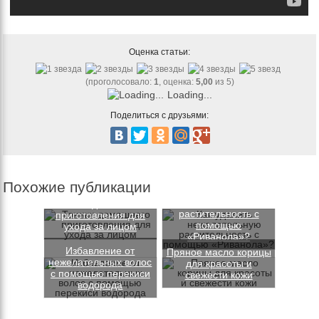
Оценка статьи:
(проголосовало:
1
, оценка:
5,00
из 5)
Loading...
Поделиться с друзьями:
Похожие публикации
Как удалить
нежелательную
Тоники домашнего
растительность с
приготовления для
помощью
ухода за лицом
«Риванола»?
Избавление от
Пряное масло корицы
нежелательных волос
для красоты и
с помощью перекиси
свежести кожи
водорода