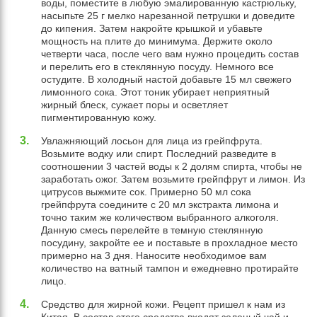
воды, поместите в любую эмалированную кастрюльку,
насыпьте 25 г мелко нарезанной петрушки и доведите
до кипения. Затем накройте крышкой и убавьте
мощность на плите до минимума. Держите около
четверти часа, после чего вам нужно процедить состав
и перелить его в стеклянную посуду. Немного все
остудите. В холодный настой добавьте 15 мл свежего
лимонного сока. Этот тоник убирает неприятный
жирный блеск, сужает поры и осветляет
пигментированную кожу.
Увлажняющий лосьон для лица из грейпфрута.
Возьмите водку или спирт. Последний разведите в
соотношении 3 частей воды к 2 долям спирта, чтобы не
заработать ожог. Затем возьмите грейпфрут и лимон. Из
цитрусов выжмите сок. Примерно 50 мл сока
грейпфрута соедините с 20 мл экстракта лимона и
точно таким же количеством выбранного алкоголя.
Данную смесь перелейте в темную стеклянную
посудину, закройте ее и поставьте в прохладное место
примерно на 3 дня. Наносите необходимое вам
количество на ватный тампон и ежедневно протирайте
лицо.
Средство для жирной кожи. Рецепт пришел к нам из