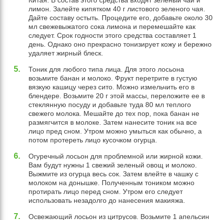
Китая. В состав этого средства входят зеленый чай и
лимон. Залейте кипятком 40 г листового зеленого чая.
Дайте составу остыть. Процедите его, добавьте около 30
мл свежевыжатого сока лимона и перемешайте как
следует. Срок годности этого средства составляет 1
день. Однако оно прекрасно тонизирует кожу и бережно
удаляет жирный блеск.
Тоник для любого типа лица. Для этого лосьона
возьмите банан и молоко. Фрукт перетрите в густую
вязкую кашицу через сито. Можно измельчить его в
блендере. Возьмите 20 г этой массы, переложите ее в
стеклянную посуду и добавьте туда 80 мл теплого
свежего молока. Мешайте до тех пор, пока банан не
размягчится в молоке. Затем нанесите тоник на все
лицо пред сном. Утром можно умыться как обычно, а
потом протереть лицо кусочком огурца.
Огуречный лосьон для проблемной или жирной кожи.
Вам будут нужны 1 свежий зеленый овощ и молоко.
Выжмите из огурца весь сок. Затем влейте в чашку с
молоком на донышке. Полученным тоником можно
протирать лицо перед сном. Утром его следует
использовать незадолго до нанесения макияжа.
Освежающий лосьон из цитрусов. Возьмите 1 апельсин